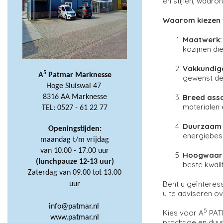
en stijlen, waaro
Waarom kiezen 
Maatwerk:
kozijnen die
Vakkundig
5
A
Patmar Marknesse
gewenst dem
Hoge Sluiswal 47
Breed ass
8316 AA Marknesse
materialen 
TEL: 0527 - 61 22 77
Duurzaam 
Openingstijden:
energiebesp
maandag t/m vrijdag
van 10.00 - 17.00 uur
Hoogwaard
(lunchpauze 12-13 uur)
beste kwali
Zaterdag van 09.00 tot 13.00
Bent u geïnteres
uur
u te adviseren ov
info@patmar.nl
5
Kies voor A
PATM
www.patmar.nl
prachtige en duu