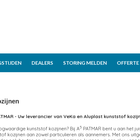
GSTIJDEN
DEALERS
STORING MELDEN
OFFERTE
ozijnen
TMAR - Uw leverancier van VeKa en Aluplast kunststof kozij
5
gwaardige kunststof kozijnen? Bij A
PATMAR bent u aan het juis
of kozijnen aan zowel particulieren als aannemers. Met ons uitg