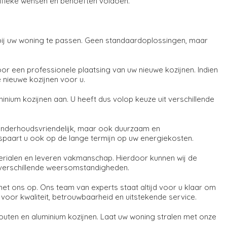
cifieke wensen en behoeften voldoen.
ij uw woning te passen. Geen standaardoplossingen, maar
 een professionele plaatsing van uw nieuwe kozijnen. Indien
 nieuwe kozijnen voor u.
inium kozijnen aan. U heeft dus volop keuze uit verschillende
n onderhoudsvriendelijk, maar ook duurzaam en
espaart u ook op de lange termijn op uw energiekosten.
erialen en leveren vakmanschap. Hierdoor kunnen wij de
n verschillende weersomstandigheden.
et ons op. Ons team van experts staat altijd voor u klaar om
oor kwaliteit, betrouwbaarheid en uitstekende service.
ten en aluminium kozijnen. Laat uw woning stralen met onze