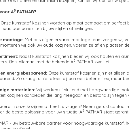
nder ook houten en aluminium kozijnen, kunnen wij aan al uw spe
5
voor A
PATMAR?
Onze kunststof kozijnen worden op maat gemaakt om perfect b
 naadloos aansluiten bij uw stijl en afmetingen.
e montage:
Met ons eigen ervaren montage team zorgen wij voor
onteren wij ook uw oude kozijnen, voeren ze af en plaatsen de
ortiment:
Naast kunststof kozijnen bieden wij ook houten en alum
5
en stijlen, allemaal met de bekende A
PATMAR kwaliteit.
en energiebesparend:
Onze kunststof kozijnen zijn niet allee
arend. Zo draagt u niet alleen bij aan een beter milieu, maar b
ige materialen:
Wij werken uitsluitend met hoogwaardige mat
teit kozijnen aanbieden die lang meegaan en bestand zijn tege
seerd in onze kozijnen of heeft u vragen? Neem gerust contact m
5
er de beste oplossing voor uw situatie. A
PATMAR staat garant v
AR - uw betrouwbare partner voor hoogwaardige kunststof, hou
rzame kozijnen!