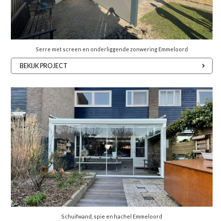
Serre met screen en onderliggende zonwering Emmeloord
BEKIJK PROJECT
Schuifwand, spie en hachel Emmeloord