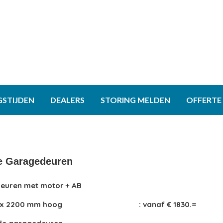
GSTIJDEN
DEALERS
STORING MELDEN
OFFERTE
ie Garagedeuren
deuren met motor + AB
 x 2200 mm hoog
: vanaf € 1830.=