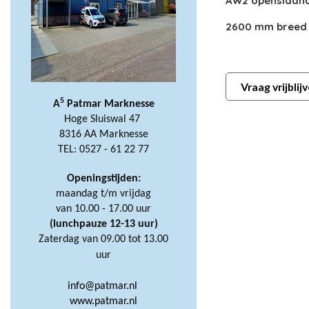
AW2 openslaan
2600 mm breed
Vraag vrijbli
5
A
Patmar Marknesse
Hoge Sluiswal 47
8316 AA Marknesse
TEL: 0527 - 61 22 77
Openingstijden:
maandag t/m vrijdag
van 10.00 - 17.00 uur
(lunchpauze 12-13 uur)
Zaterdag van 09.00 tot 13.00
uur
info@patmar.nl
www.patmar.nl