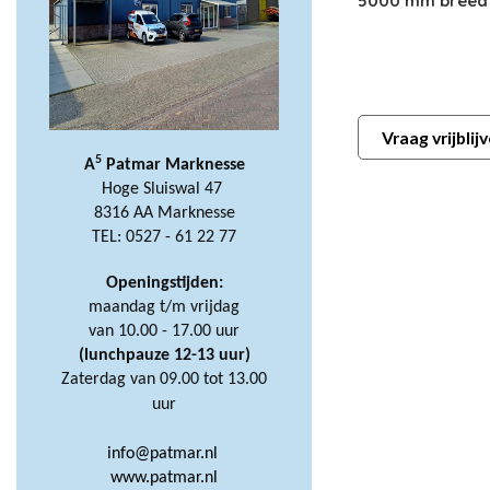
5000 mm breed 
Vraag vrijbli
5
A
Patmar Marknesse
Hoge Sluiswal 47
8316 AA Marknesse
TEL: 0527 - 61 22 77
Openingstijden:
maandag t/m vrijdag
van 10.00 - 17.00 uur
(lunchpauze 12-13 uur)
Zaterdag van 09.00 tot 13.00
uur
info@patmar.nl
www.patmar.nl