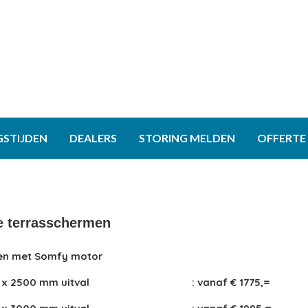
GSTIJDEN
DEALERS
STORING MELDEN
OFFERTE
ie terrasschermen
en met Somfy motor
x 2500 mm uitval
: vanaf € 1775,=