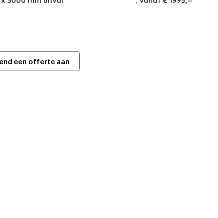
x 3000 mm uitval
: vanaf € 1995,=
jvend een offerte aan